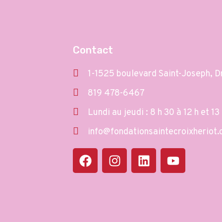
Contact
1-1525 boulevard Saint-Joseph, 
819 478-6467
Lundi au jeudi : 8 h 30 à 12 h et 13 
info@fondationsaintecroixheriot