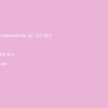
Drummondville, QC J2C 2E9
h à 16 h
.com