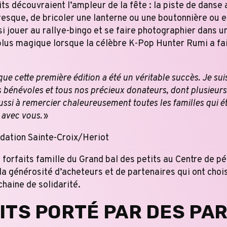
ts découvraient l’ampleur de la fête : la piste de danse 
fresque, de bricoler une lanterne ou une boutonnière ou 
i jouer au rallye-bingo et se faire photographier dans un
plus magique lorsque la célèbre K-Pop Hunter Rumi a fai
que cette première édition a été un véritable succès. Je s
es bénévoles et tous nos précieux donateurs, dont plusieur
 aussi à remercier chaleureusement toutes les familles qui ét
 avec vous.
»
ndation Sainte-Croix/Heriot
orfaits famille du Grand bal des petits au Centre de péd
 la générosité d’acheteurs et de partenaires qui ont choisi
chaine de solidarité.
ITS PORTÉ PAR DES PA