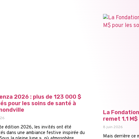
enza 2026 : plus de 123 000 $
s pour les soins de santé à
ondville
La Fondation
remet 1,1 M$ 
026
te édition 2026, les invités ont été
8 juin 2026
tés dans une ambiance festive inspirée du
Mais derrière ce 
Sous la pleine lune », où atmosphère